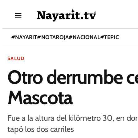
#
NAYARIT
#
NOTAROJA
#
NACIONAL
#
TEPIC
SALUD
Otro derrumbe cer
Mascota
Fue a la altura del kilómetro 30, en do
tapó los dos carriles