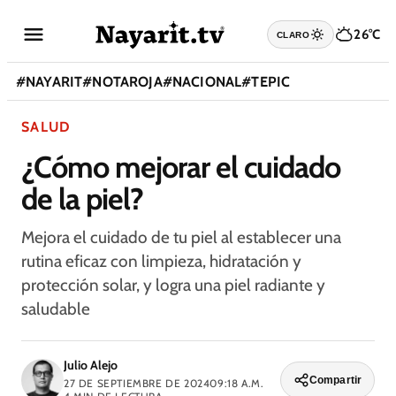
26°C
CLARO
#
NAYARIT
#
NOTAROJA
#
NACIONAL
#
TEPIC
SALUD
¿Cómo mejorar el cuidado
de la piel?
Mejora el cuidado de tu piel al establecer una
rutina eficaz con limpieza, hidratación y
protección solar, y logra una piel radiante y
saludable
Julio Alejo
Compartir
27 DE SEPTIEMBRE DE 2024
09:18 A.M.