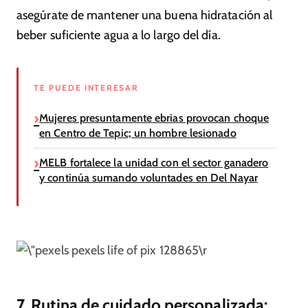
asegúrate de mantener una buena hidratación al
beber suficiente agua a lo largo del día.
TE PUEDE INTERESAR
Mujeres presuntamente ebrias provocan choque
en Centro de Tepic; un hombre lesionado
MELB fortalece la unidad con el sector ganadero
y continúa sumando voluntades en Del Nayar
pexels life of pix 128865\r
7. Rutina de cuidado personalizada: