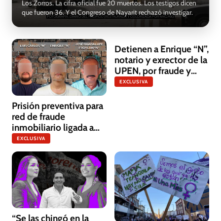
Los Zorros. La cifra oficial fue 20 muertos. Los testigos dicen
que fueron 36. Y el Congreso de Nayarit rechazó investigar.
Detienen a Enrique “N”,
notario y exrector de la
UPEN, por fraude y
lavado de dinero en
EXCLUSIVA
Nayarit
Prisión preventiva para
red de fraude
inmobiliario ligada a
funcionarios
EXCLUSIVA
“Se las chingó en la