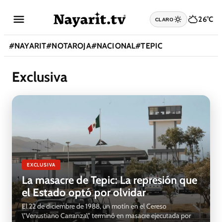
26°C
CLARO
#
NAYARIT
#
NOTAROJA
#
NACIONAL
#
TEPIC
Exclusiva
EXCLUSIVA
La masacre de Tepic: La represión que
el Estado optó por olvidar
El 22 de diciembre de 1988, un motín en el Cereso
\"Venustiano Carranza\" terminó en masacre ejecutada por