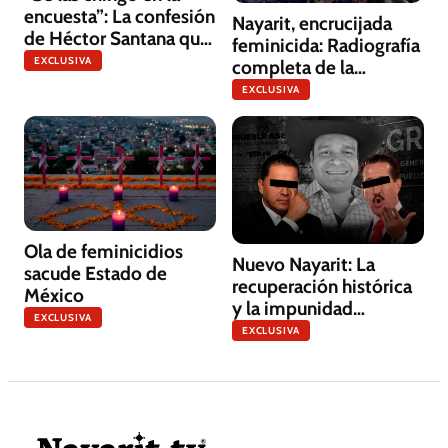
encuesta”: La confesión
Nayarit, encrucijada
de Héctor Santana que
feminicida: Radiografía
viola los estatutos de
EXCLUSIVA
completa de la
Morena y pone en
violencia contra las
EXCLUSIVA
riesgo su futuro
mujeres en 2025
político
Ola de feminicidios
Nuevo Nayarit: La
sacude Estado de
recuperación histórica
México
y la impunidad
EXCLUSIVA
selectiva
EXCLUSIVA