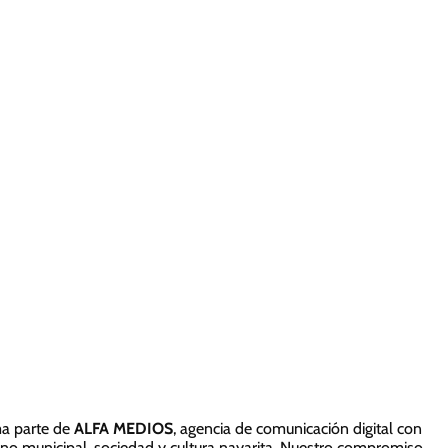
ma parte de
ALFA MEDIOS
, agencia de comunicación digital con
ierno municipal, sociedad y cultura nayarita. Nuestro compromiso