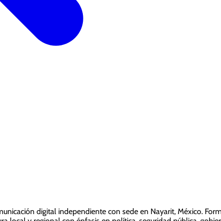
nicación digital independiente con sede en Nayarit, México. For
ra local y regional con énfasis en política, seguridad pública, gob