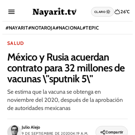
26°C
CLARO
#
NAYARIT
#
NOTAROJA
#
NACIONAL
#
TEPIC
SALUD
México y Rusia acuerdan
contrato para 32 millones de
vacunas \"sputnik 5\"
Se estima que la vacuna se obtenga en
noviembre del 2020, después de la aprobación
de autoridades mexicanas
Julio Alejo
Compartir
9 DE SEPTIEMBRE DE 2020
04:19 A.M.