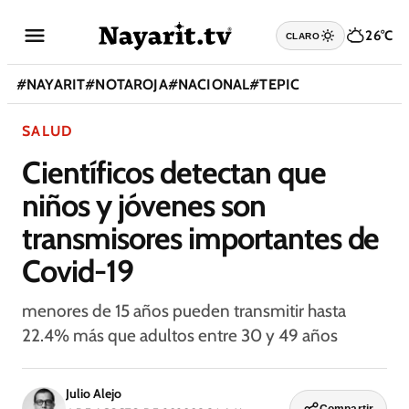
26°C
CLARO
#
NAYARIT
#
NOTAROJA
#
NACIONAL
#
TEPIC
SALUD
Científicos detectan que
niños y jóvenes son
transmisores importantes de
Covid-19
menores de 15 años pueden transmitir hasta
22.4% más que adultos entre 30 y 49 años
Julio Alejo