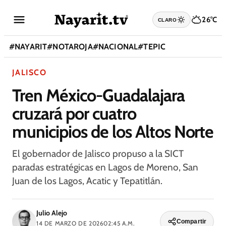
26°C
CLARO
#
NAYARIT
#
NOTAROJA
#
NACIONAL
#
TEPIC
JALISCO
Tren México-Guadalajara
cruzará por cuatro
municipios de los Altos Norte
El gobernador de Jalisco propuso a la SICT
paradas estratégicas en Lagos de Moreno, San
Juan de los Lagos, Acatic y Tepatitlán.
Julio Alejo
Compartir
14 DE MARZO DE 2026
02:45 A.M.