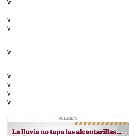
\r
\r
\r
\r
\r
\r
\r
\r
PUBLICIDAD