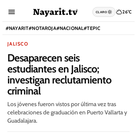
26°C
CLARO
#
NAYARIT
#
NOTAROJA
#
NACIONAL
#
TEPIC
JALISCO
Desaparecen seis
estudiantes en Jalisco;
investigan reclutamiento
criminal
Los jóvenes fueron vistos por última vez tras
celebraciones de graduación en Puerto Vallarta y
Guadalajara.