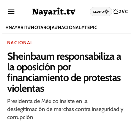
26°C
CLARO
#
NAYARIT
#
NOTAROJA
#
NACIONAL
#
TEPIC
NACIONAL
Sheinbaum responsabiliza a
la oposición por
financiamiento de protestas
violentas
Presidenta de México insiste en la
deslegitimación de marchas contra inseguridad y
corrupción