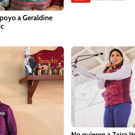
apoyo a Geraldine
ic
No quieren a Zaira I