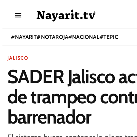
#
NAYARIT
#
NOTAROJA
#
NACIONAL
#
TEPIC
JALISCO
SADER Jalisco ac
de trampeo cont
barrenador