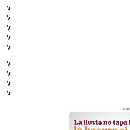
\r
\r
\r
\r
\r
\r
\r
\r
\r
PUBL