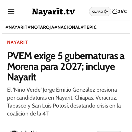
26°C
CLARO
#
NAYARIT
#
NOTAROJA
#
NACIONAL
#
TEPIC
NAYARIT
PVEM exige 5 gubernaturas a
Morena para 2027; incluye
Nayarit
El 'Niño Verde' Jorge Emilio González presiona
por candidaturas en Nayarit, Chiapas, Veracruz,
Tabasco y San Luis Potosí, desatando crisis en la
coalición de la 4T