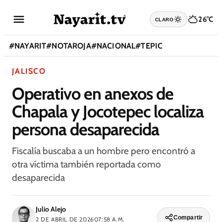
26°C
CLARO
#
NAYARIT
#
NOTAROJA
#
NACIONAL
#
TEPIC
JALISCO
Operativo en anexos de
Chapala y Jocotepec localiza
persona desaparecida
Fiscalía buscaba a un hombre pero encontró a
otra víctima también reportada como
desaparecida
Julio Alejo
Compartir
2 DE ABRIL DE 2026
07:58 A.M.