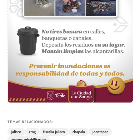
TEMAS RELACIONADOS:
jalisco
zmg
fiscalía jalisco
chapala
jocotepec
anexos rehabilitacion