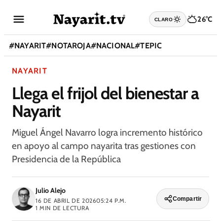
26°C
CLARO
#
NAYARIT
#
NOTAROJA
#
NACIONAL
#
TEPIC
NAYARIT
Llega el frijol del bienestar a
Nayarit
Miguel Ángel Navarro logra incremento histórico
en apoyo al campo nayarita tras gestiones con
Presidencia de la República
Julio Alejo
Compartir
16 DE ABRIL DE 2026
05:24 P.M.
1
MIN DE LECTURA