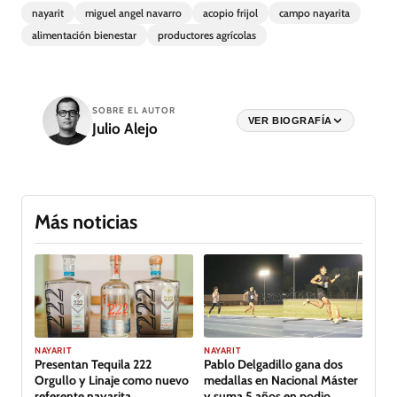
nayarit
miguel angel navarro
acopio frijol
campo nayarita
alimentación bienestar
productores agrícolas
SOBRE EL AUTOR
VER BIOGRAFÍA
Julio Alejo
Más noticias
GALERÍA
NAYARIT
NAYARIT
Presentan Tequila 222
Pablo Delgadillo gana dos
Orgullo y Linaje como nuevo
medallas en Nacional Máster
referente nayarita
y suma 5 años en podio