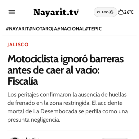
26°C
CLARO
#
NAYARIT
#
NOTAROJA
#
NACIONAL
#
TEPIC
JALISCO
Motociclista ignoró barreras
antes de caer al vacío:
Fiscalía
Los peritajes confirmaron la ausencia de huellas
de frenado en la zona restringida. El accidente
mortal de La Desembocada se perfila como una
presunta negligencia.