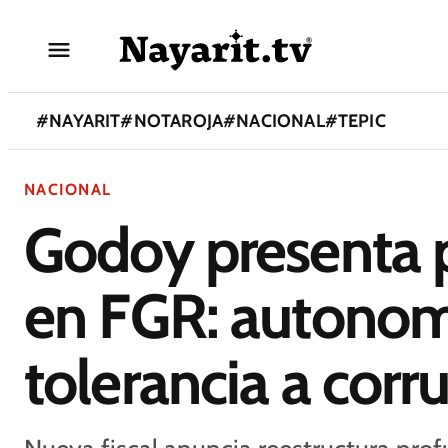
#
NAYARIT
#
NOTAROJA
#
NACIONAL
#
TEPIC
NACIONAL
Godoy presenta p
en FGR: autonom
tolerancia a corr