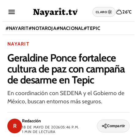
26°C
CLARO
#
NAYARIT
#
NOTAROJA
#
NACIONAL
#
TEPIC
NAYARIT
Geraldine Ponce fortalece
cultura de paz con campaña
de desarme en Tepic
En coordinación con SEDENA y el Gobierno de
México, buscan entornos más seguros.
Redacción
R
Compartir
18 DE MAYO DE 2026
05:46 P.M.
1
MIN DE LECTURA