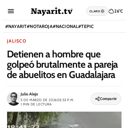
26°C
CLARO
#
NAYARIT
#
NOTAROJA
#
NACIONAL
#
TEPIC
JALISCO
Detienen a hombre que
golpeó brutalmente a pareja
de abuelitos en Guadalajara
Julio Alejo
Compartir
5 DE MARZO DE 2026
03:53 P.M.
1
MIN DE LECTURA