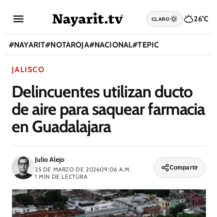
26°C
CLARO
#
NAYARIT
#
NOTAROJA
#
NACIONAL
#
TEPIC
JALISCO
Delincuentes utilizan ducto
de aire para saquear farmacia
en Guadalajara
Julio Alejo
Compartir
25 DE MARZO DE 2026
09:06 A.M.
1
MIN DE LECTURA