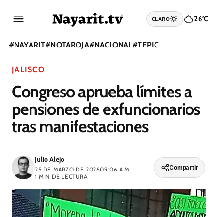
26°C
CLARO
#
NAYARIT
#
NOTAROJA
#
NACIONAL
#
TEPIC
JALISCO
Congreso aprueba límites a
pensiones de exfuncionarios
tras manifestaciones
Julio Alejo
Compartir
25 DE MARZO DE 2026
09:06 A.M.
1
MIN DE LECTURA