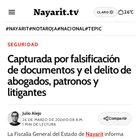
26°C
CLARO
#
NAYARIT
#
NOTAROJA
#
NACIONAL
#
TEPIC
SEGURIDAD
Capturada por falsificación
de documentos y el delito de
abogados, patronos y
litigantes
Julio Alejo
Compartir
26 DE MARZO DE 2026
10:08 A.M.
1
MIN DE LECTURA
La Fiscalía General del Estado de
Nayarit
informa