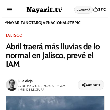
26°C
CLARO
#
NAYARIT
#
NOTAROJA
#
NACIONAL
#
TEPIC
JALISCO
Abril traerá más lluvias de lo
normal en Jalisco, prevé el
IAM
Julio Alejo
Compartir
25 DE MARZO DE 2026
09:05 A.M.
1
MIN DE LECTURA