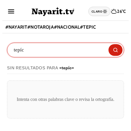
26°C
CLARO
#
NAYARIT
#
NOTAROJA
#
NACIONAL
#
TEPIC
SIN RESULTADOS PARA
«
tepíc
»
Intenta con otras palabras clave o revisa la ortografía.