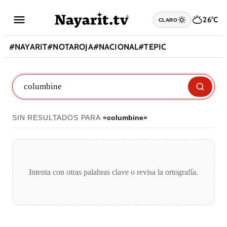
26°C
CLARO
#
NAYARIT
#
NOTAROJA
#
NACIONAL
#
TEPIC
SIN RESULTADOS PARA
«
columbine
»
Intenta con otras palabras clave o revisa la ortografía.