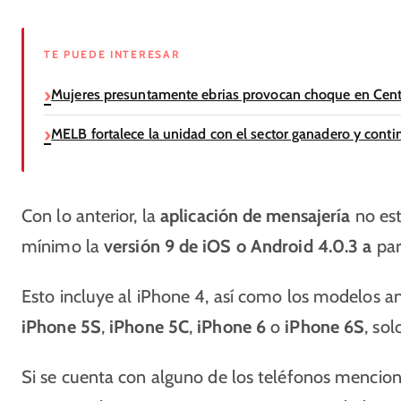
TE PUEDE INTERESAR
Mujeres presuntamente ebrias provocan choque en Cent
MELB fortalece la unidad con el sector ganadero y con
Con lo anterior, la
aplicación de mensajería
no est
mínimo la
versión 9 de iOS o Android 4.0.3 a
par
Esto incluye al iPhone 4, así como los modelos an
iPhone 5S
,
iPhone 5C
,
iPhone 6
o
iPhone 6S
, sol
Si se cuenta con alguno de los teléfonos mencio