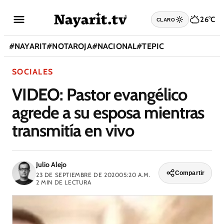
26°C
CLARO
#
NAYARIT
#
NOTAROJA
#
NACIONAL
#
TEPIC
SOCIALES
VIDEO: Pastor evangélico
agrede a su esposa mientras
transmitía en vivo
Julio Alejo
Compartir
23 DE SEPTIEMBRE DE 2020
05:20 A.M.
2
MIN DE LECTURA