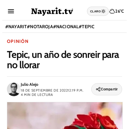
26°C
CLARO
#
NAYARIT
#
NOTAROJA
#
NACIONAL
#
TEPIC
OPINIÓN
Tepic, un año de sonreir para
no llorar
Julio Alejo
Compartir
18 DE SEPTIEMBRE DE 2022
12:19 P.M.
4
MIN DE LECTURA