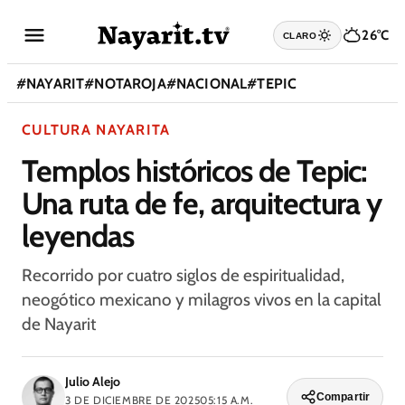
26°C
CLARO
#
NAYARIT
#
NOTAROJA
#
NACIONAL
#
TEPIC
CULTURA NAYARITA
Templos históricos de Tepic:
Una ruta de fe, arquitectura y
leyendas
Recorrido por cuatro siglos de espiritualidad,
neogótico mexicano y milagros vivos en la capital
de Nayarit
Julio Alejo
Compartir
3 DE DICIEMBRE DE 2025
05:15 A.M.