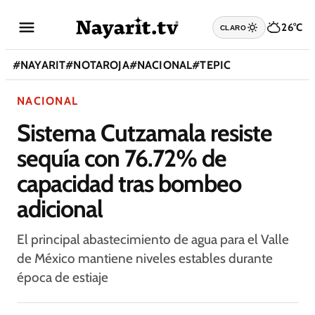
26°C
CLARO
#
NAYARIT
#
NOTAROJA
#
NACIONAL
#
TEPIC
NACIONAL
Sistema Cutzamala resiste
sequía con 76.72% de
capacidad tras bombeo
adicional
El principal abastecimiento de agua para el Valle
de México mantiene niveles estables durante
época de estiaje