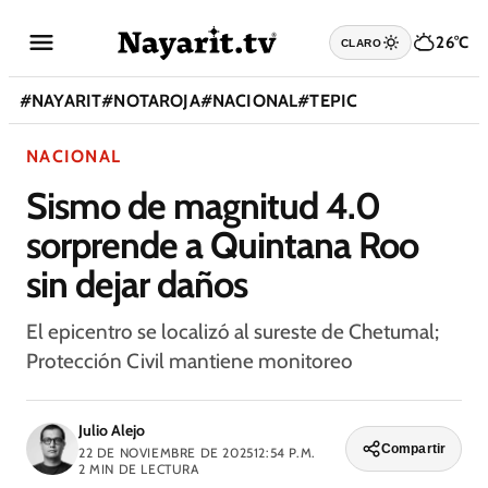
26°C
CLARO
#
NAYARIT
#
NOTAROJA
#
NACIONAL
#
TEPIC
NACIONAL
Sismo de magnitud 4.0
sorprende a Quintana Roo
sin dejar daños
El epicentro se localizó al sureste de Chetumal;
Protección Civil mantiene monitoreo
Julio Alejo
Compartir
22 DE NOVIEMBRE DE 2025
12:54 P.M.
2
MIN DE LECTURA