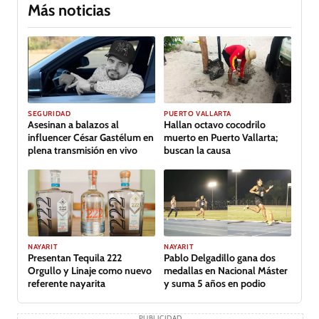
Más noticias
SEGURIDAD
PUERTO VALLARTA
Asesinan a balazos al
Hallan octavo cocodrilo
influencer César Gastélum en
muerto en Puerto Vallarta;
plena transmisión en vivo
buscan la causa
GALERÍA
NAYARIT
NAYARIT
Presentan Tequila 222
Pablo Delgadillo gana dos
Orgullo y Linaje como nuevo
medallas en Nacional Máster
referente nayarita
y suma 5 años en podio
PUBLICIDAD