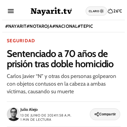
26°C
CLARO
#
NAYARIT
#
NOTAROJA
#
NACIONAL
#
TEPIC
SEGURIDAD
Sentenciado a 70 años de
prisión tras doble homicidio
Carlos Javier “N” y otras dos personas golpearon
con objetos contusos en la cabeza a ambas
víctimas, causando su muerte
Julio Alejo
Compartir
13 DE JUNIO DE 2024
11:58 A.M.
1
MIN DE LECTURA