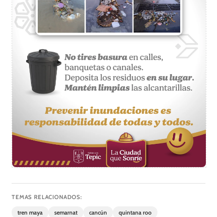
TEMAS RELACIONADOS:
tren maya
semarnat
cancún
quintana roo