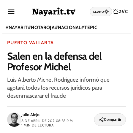
26°C
CLARO
#
NAYARIT
#
NOTAROJA
#
NACIONAL
#
TEPIC
PUERTO VALLARTA
Salen en la defensa del
Profesor Michel
Luis Alberto Michel Rodríguez informó que
agotará todos los recursos jurídicos para
desenmascarar el fraude
Julio Alejo
Compartir
8 DE ABRIL DE 2021
08:33 P.M.
1
MIN DE LECTURA