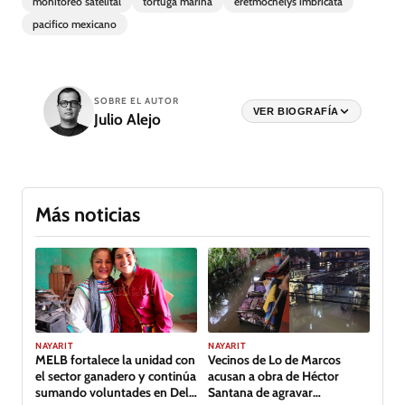
monitoreo satelital
tortuga marina
eretmochelys imbricata
pacifico mexicano
SOBRE EL AUTOR
VER BIOGRAFÍA
Julio Alejo
Más noticias
NAYARIT
NAYARIT
MELB fortalece la unidad con
Vecinos de Lo de Marcos
el sector ganadero y continúa
acusan a obra de Héctor
sumando voluntades en Del
Santana de agravar