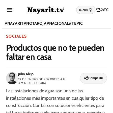
26°C
CLARO
#
NAYARIT
#
NOTAROJA
#
NACIONAL
#
TEPIC
SOCIALES
Productos que no te pueden
faltar en casa
Julio Alejo
Compartir
19 DE ENERO DE 2023
08:25 A.M.
3
MIN DE LECTURA
Las instalaciones de agua son una de las
instalaciones más importantes en cualquier tipo de
construcción. Contar con soluciones eficientes para
tal fin es indispensable para ahorrar agua, energía y