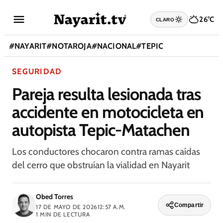
26°C
CLARO
#
NAYARIT
#
NOTAROJA
#
NACIONAL
#
TEPIC
SEGURIDAD
Pareja resulta lesionada tras
accidente en motocicleta en
autopista Tepic-Matachen
Los conductores chocaron contra ramas caídas
del cerro que obstruían la vialidad en Nayarit
Obed Torres
Compartir
17 DE MAYO DE 2026
12:57 A.M.
1
MIN DE LECTURA