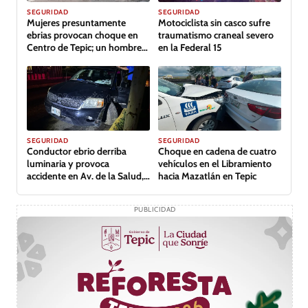
GALERÍA
SEGURIDAD
SEGURIDAD
Mujeres presuntamente
Motociclista sin casco sufre
ebrias provocan choque en
traumatismo craneal severo
Centro de Tepic; un hombre
en la Federal 15
lesionado
GALERÍA
SEGURIDAD
SEGURIDAD
Conductor ebrio derriba
Choque en cadena de cuatro
luminaria y provoca
vehículos en el Libramiento
accidente en Av. de la Salud,
hacia Mazatlán en Tepic
Tepic
PUBLICIDAD