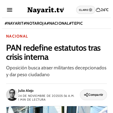
26°C
CLARO
#
NAYARIT
#
NOTAROJA
#
NACIONAL
#
TEPIC
NACIONAL
PAN redefine estatutos tras
crisis interna
Oposición busca atraer militantes decepcionados
y dar peso ciudadano
Julio Alejo
Compartir
24 DE NOVIEMBRE DE 2025
05:56 A.M.
1
MIN DE LECTURA