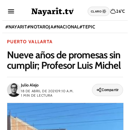
26°C
CLARO
#
NAYARIT
#
NOTAROJA
#
NACIONAL
#
TEPIC
PUERTO VALLARTA
Nueve años de promesas sin
cumplir; Profesor Luis Michel
Julio Alejo
Compartir
18 DE ABRIL DE 2021
09:10 A.M.
1
MIN DE LECTURA