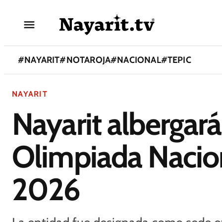
#
NAYARIT
#
NOTAROJA
#
NACIONAL
#
TEPIC
NAYARIT
Nayarit albergará
Olimpiada Naci
2026