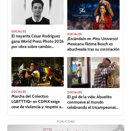
SOCIALES
SOCIALES
El nayarita César Rodríguez
¡Escándalo en Miss Universo!
gana World Press Photo 2026
Mexicana Fátima Bosch es
por obra sobre cambio
abucheada tras su coronación
climático en Tabasco
SOCIALES
SOCIALES
Marcha del Colectivo
El gol de la vida: Abuelito
LGBTTTIQ+ en CDMX exige
conmueve al mundo
cese de violencia y respeto a
celebrando el tricampeonato
derechos
de su equipo
PUBLICIDAD