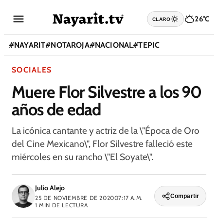
26°C
CLARO
#
NAYARIT
#
NOTAROJA
#
NACIONAL
#
TEPIC
SOCIALES
Muere Flor Silvestre a los 90
años de edad
La icónica cantante y actriz de la \"Época de Oro
del Cine Mexicano\", Flor Silvestre falleció este
miércoles en su rancho \"El Soyate\".
Julio Alejo
Compartir
25 DE NOVIEMBRE DE 2020
07:17 A.M.
1
MIN DE LECTURA