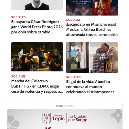
SOCIALES
SOCIALES
El nayarita César Rodríguez
¡Escándalo en Miss Universo!
gana World Press Photo 2026
Mexicana Fátima Bosch es
por obra sobre cambio
abucheada tras su coronación
climático en Tabasco
SOCIALES
SOCIALES
Marcha del Colectivo
El gol de la vida: Abuelito
LGBTTTIQ+ en CDMX exige
conmueve al mundo
cese de violencia y respeto a
celebrando el tricampeonato
derechos
de su equipo
PUBLICIDAD