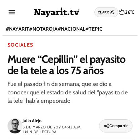
26°C
CLARO
#
NAYARIT
#
NOTAROJA
#
NACIONAL
#
TEPIC
SOCIALES
Muere “Cepillin” el payasito
de la tele a los 75 años
Fue el pasado fin de semana, que se dio a
conocer que el estado de salud del “payasito de
la tele” había empeorado
Julio Alejo
Compartir
8 DE MARZO DE 2021
04:43 A.M.
1
MIN DE LECTURA