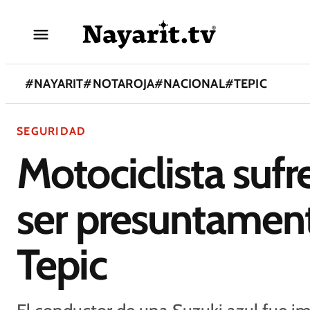
#
NAYARIT
#
NOTAROJA
#
NACIONAL
#
TEPIC
SEGURIDAD
Motociclista sufr
ser presuntamen
Tepic