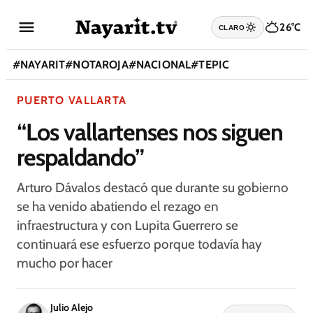
26°C
CLARO
#
NAYARIT
#
NOTAROJA
#
NACIONAL
#
TEPIC
PUERTO VALLARTA
“Los vallartenses nos siguen
respaldando”
Arturo Dávalos destacó que durante su gobierno
se ha venido abatiendo el rezago en
infraestructura y con Lupita Guerrero se
continuará ese esfuerzo porque todavía hay
mucho por hacer
Julio Alejo