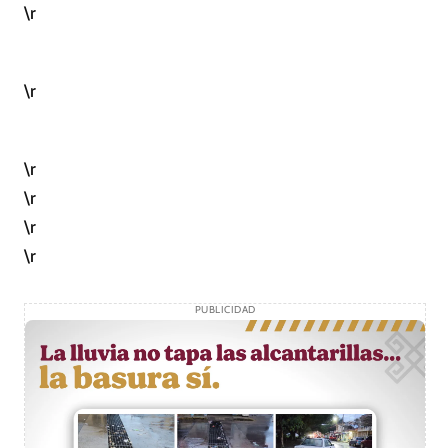
\r
\r
\r
\r
\r
\r
PUBLICIDAD