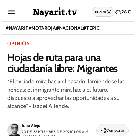
26°C
CLARO
#
NAYARIT
#
NOTAROJA
#
NACIONAL
#
TEPIC
OPINIÓN
Hojas de ruta para una
ciudadanía libre: Migrantes
“El exiliado mira hacia el pasado, lamiéndose las
heridas; el inmigrante mira hacia el futuro,
dispuesto a aprovechar las oportunidades a su
alcance” - Isabel Allende.
Julio Alejo
Compartir
23 DE SEPTIEMBRE DE 2021
01:05 A.M.