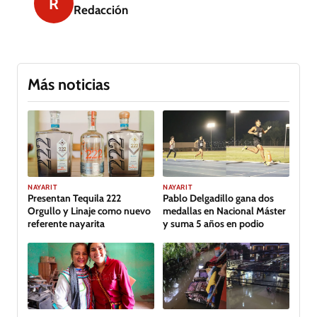
R
Redacción
Más noticias
GALERÍA
NAYARIT
NAYARIT
Presentan Tequila 222
Pablo Delgadillo gana dos
Orgullo y Linaje como nuevo
medallas en Nacional Máster
referente nayarita
y suma 5 años en podio