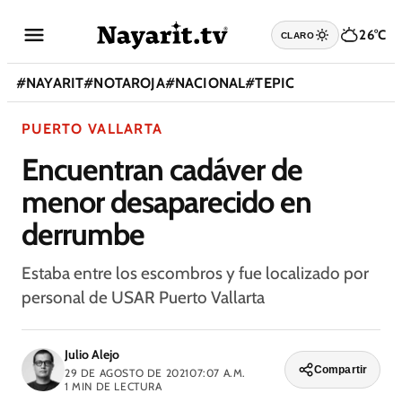
26°C
CLARO
#
NAYARIT
#
NOTAROJA
#
NACIONAL
#
TEPIC
PUERTO VALLARTA
Encuentran cadáver de
menor desaparecido en
derrumbe
Estaba entre los escombros y fue localizado por
personal de USAR Puerto Vallarta
Julio Alejo
Compartir
29 DE AGOSTO DE 2021
07:07 A.M.
1
MIN DE LECTURA