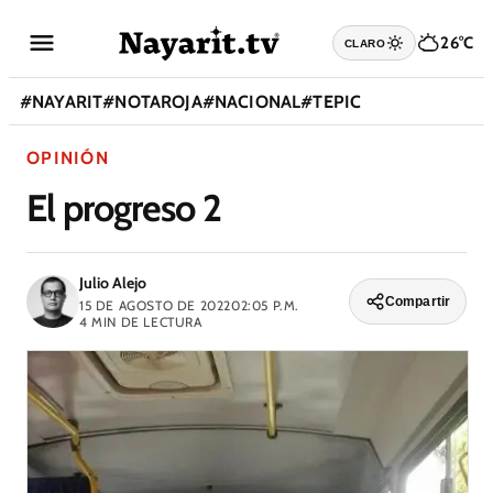
26°C
CLARO
#
NAYARIT
#
NOTAROJA
#
NACIONAL
#
TEPIC
OPINIÓN
El progreso 2
Julio Alejo
Compartir
15 DE AGOSTO DE 2022
02:05 P.M.
4
MIN DE LECTURA