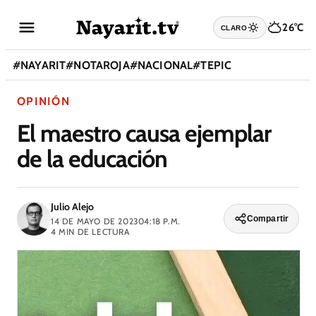
26°C
CLARO
#
NAYARIT
#
NOTAROJA
#
NACIONAL
#
TEPIC
OPINIÓN
El maestro causa ejemplar
de la educación
Julio Alejo
Compartir
14 DE MAYO DE 2023
04:18 P.M.
4
MIN DE LECTURA