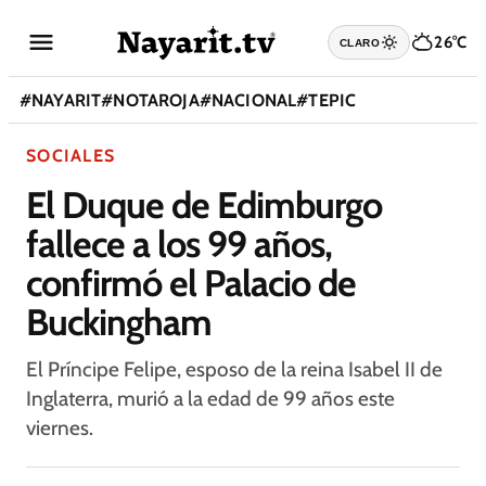
26°C
CLARO
#
NAYARIT
#
NOTAROJA
#
NACIONAL
#
TEPIC
SOCIALES
El Duque de Edimburgo
fallece a los 99 años,
confirmó el Palacio de
Buckingham
El Príncipe Felipe, esposo de la reina Isabel II de
Inglaterra, murió a la edad de 99 años este
viernes.